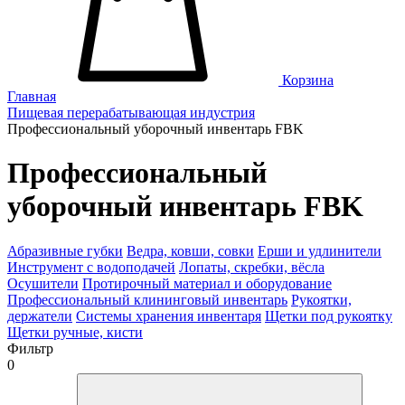
Корзина
Главная
Пищевая перерабатывающая индустрия
Профессиональный уборочный инвентарь FBK
Профессиональный
уборочный инвентарь FBK
Абразивные губки
Ведра, ковши, совки
Ерши и удлинители
Инструмент с водоподачей
Лопаты, скребки, вёсла
Осушители
Протирочный материал и оборудование
Профессиональный клининговый инвентарь
Рукоятки,
держатели
Системы хранения инвентаря
Щетки под рукоятку
Щетки ручные, кисти
Фильтр
0