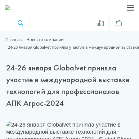
Люминометрия
Москва
Главная
Новости компании
Моющие и дезинфицирующие
24-26 января Globalvet приняла участие в международной выставк
средства
24-26 января Globalvet приняла
Оборудование для дезинфекции
участие в международной выставке
Профессиональный уборочный
технологий для профессионалов
инвентарь FBK
АПК Агрос-2024
Профессиональный уборочный
инвентарь Maya